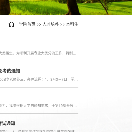
学院首页
>>
人才培养
>>
本科生
为深化教育教学综合改革，提高人才培养质量，学校相关专业实行按专业大类招生。为顺利开展专业大类分流工作，特制定本细则。一、指导思想坚持以学生为中心，深化学分制改革，推进研究性学习...
不免考的通知
​一、办理时间3月3日-3月7日（上班时间）二、办理地点：南校区院系楼400B李老师处三、办理流程：1、3月3－7日，学生提交重修申请（附件1）至开课单位（各单位联系人附件3）。2、3月10-24日...
全面推进学分制改革，促进学生实践创新能力的培养，提升教师教学科研能力，我院根据大学的通知要求，于第19周开展内容丰富的教学教研活动，聚焦数字教材建设、AI赋能课堂、国际合作交流、前...
考试通知
附件为2024-2025-1金融学院专业课及辅修课期末考试安排表，请及时通知学生。1、请参加考试的学生带学生证等有效证件按时到指定的考场参加考试，没有携带有效身份证件不予考试。注意：请同学...